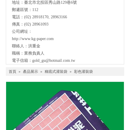
地址：臺北市北投區秀山路129巷6號
郵遞區號：112
電話：(02) 28918170, 28963166
傳真：(02) 28961093
公司網址：
http://www.kg-paper.com
聯絡人：洪重金
職稱：業務負責人
電子信箱：
gold_gu@hotmail.com.tw
首頁
»
產品展示
»
糊底式灌裝袋
»
彩色灌裝袋