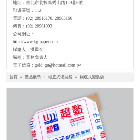
地址：臺北市北投區秀山路129巷6號
郵遞區號：112
電話：(02) 28918170, 28963166
傳真：(02) 28961093
公司網址：
http://www.kg-paper.com
聯絡人：洪重金
職稱：業務負責人
電子信箱：
gold_gu@hotmail.com.tw
首頁
»
產品展示
»
糊底式灌裝袋
»
糊底式灌裝袋