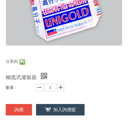
分享到:
糊底式灌裝袋
數量：
詢價
加入詢價籃