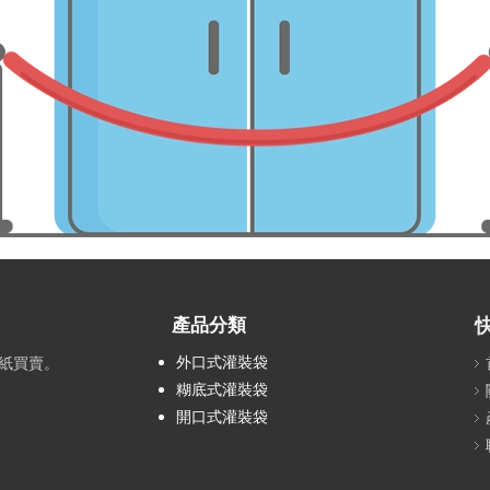
產品分類
外口式灌裝袋
紙買賣。
糊底式灌裝袋
開口式灌裝袋